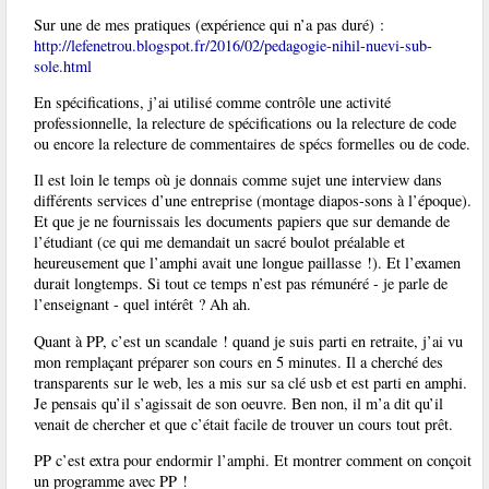
Sur une de mes pratiques (expérience qui n’a pas duré) :
http://lefenetrou.blogspot.fr/2016/02/pedagogie-nihil-nuevi-sub-
sole.html
En spécifications, j’ai utilisé comme contrôle une activité
professionnelle, la relecture de spécifications ou la relecture de code
ou encore la relecture de commentaires de spécs formelles ou de code.
Il est loin le temps où je donnais comme sujet une interview dans
différents services d’une entreprise (montage diapos-sons à l’époque).
Et que je ne fournissais les documents papiers que sur demande de
l’étudiant (ce qui me demandait un sacré boulot préalable et
heureusement que l’amphi avait une longue paillasse !). Et l’examen
durait longtemps. Si tout ce temps n’est pas rémunéré - je parle de
l’enseignant - quel intérêt ? Ah ah.
Quant à PP, c’est un scandale ! quand je suis parti en retraite, j’ai vu
mon remplaçant préparer son cours en 5 minutes. Il a cherché des
transparents sur le web, les a mis sur sa clé usb et est parti en amphi.
Je pensais qu’il s’agissait de son oeuvre. Ben non, il m’a dit qu’il
venait de chercher et que c’était facile de trouver un cours tout prêt.
PP c’est extra pour endormir l’amphi. Et montrer comment on conçoit
un programme avec PP !