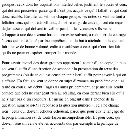
groupes, ceux dont les acquisitions intellectuelles justifient le succès et ceux
qui doivent persévérer parce qu’il n’ont pas acquis ce qu’il fallait, et qui sont
donc recalés. Ensuite, au sein de chaque groupe, les notes servent surtout à
féliciter ceux qui ont été brillants, à mettre en garde ceux qui ont été reçus
de justesse et qui doivent travailler pendant les vacances s’ils veulent
échapper à une déconvenue lors du semestre suivant, à redonner du courage
à ceux qui ont échoué par incompréhension du but à atteindre mais qui ont
fait preuve de bonne volonté, enfin à manifester à ceux qui n’ont rien fait
qu’ils ne peuvent espérer tromper leur monde.
Pour savoir auquel des deux groupes appartient l’auteur d’une copie, le plus
souvent il suffit d’une fraction de seconde : la présentation du texte des
programmes (ou de ce qui est censé en tenir lieu) suffit pour savoir à qui on
a affaire. En fait, souvent je donne en sujet d’examen un problème que j’ai
traité en cours. Au début j’agissais ainsi prudemment, et je me suis rendu
compte que cela ne changeait rien au résultat, en considérant bien sûr qu’il
ne s’agit pas d’un concours. Et même en plaçant dans l’énoncé de la
question numéro
n+1
la réponse à la question numéro
n
, cela ne change
rien : ceux qui doivent échouer échouent, parce que pour eux le langage de
la programmation est de toute façon incompréhensible. Et pour ceux qui
doivent réussir, cela évite les accidents dus par exemple à la panique de