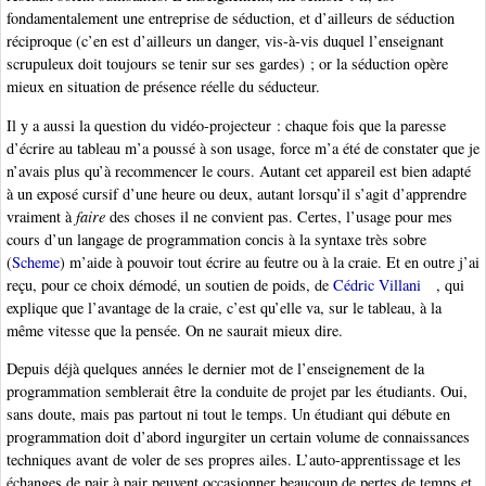
fondamentalement une entreprise de séduction, et d’ailleurs de séduction
réciproque (c’en est d’ailleurs un danger, vis-à-vis duquel l’enseignant
scrupuleux doit toujours se tenir sur ses gardes) ; or la séduction opère
mieux en situation de présence réelle du séducteur.
Il y a aussi la question du vidéo-projecteur : chaque fois que la paresse
d’écrire au tableau m’a poussé à son usage, force m’a été de constater que je
n’avais plus qu’à recommencer le cours. Autant cet appareil est bien adapté
à un exposé cursif d’une heure ou deux, autant lorsqu’il s’agit d’apprendre
vraiment à
faire
des choses il ne convient pas. Certes, l’usage pour mes
cours d’un langage de programmation concis à la syntaxe très sobre
(
Scheme
) m’aide à pouvoir tout écrire au feutre ou à la craie. Et en outre j’ai
reçu, pour ce choix démodé, un soutien de poids, de
Cédric Villani
, qui
explique que l’avantage de la craie, c’est qu’elle va, sur le tableau, à la
même vitesse que la pensée. On ne saurait mieux dire.
Depuis déjà quelques années le dernier mot de l’enseignement de la
programmation semblerait être la conduite de projet par les étudiants. Oui,
sans doute, mais pas partout ni tout le temps. Un étudiant qui débute en
programmation doit d’abord ingurgiter un certain volume de connaissances
techniques avant de voler de ses propres ailes. L’auto-apprentissage et les
échanges de pair à pair peuvent occasionner beaucoup de pertes de temps et