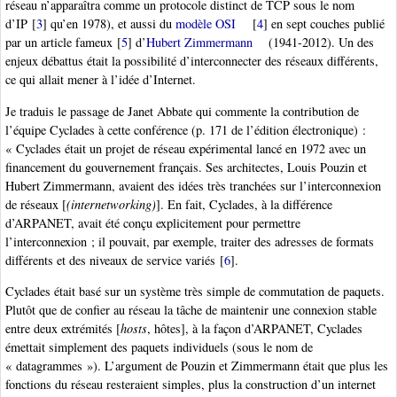
réseau n’apparaîtra comme un protocole distinct de TCP sous le nom
d’IP
[
3
]
qu’en 1978), et aussi du
modèle OSI
[
4
]
en sept couches publié
par un article fameux
[
5
]
d’
Hubert Zimmermann
(1941-2012). Un des
enjeux débattus était la possibilité d’interconnecter des réseaux différents,
ce qui allait mener à l’idée d’Internet.
Je traduis le passage de Janet Abbate qui commente la contribution de
l’équipe Cyclades à cette conférence (p. 171 de l’édition électronique) :
« Cyclades était un projet de réseau expérimental lancé en 1972 avec un
financement du gouvernement français. Ses architectes, Louis Pouzin et
Hubert Zimmermann, avaient des idées très tranchées sur l’interconnexion
de réseaux [
(internetworking)
]. En fait, Cyclades, à la différence
d’ARPANET, avait été conçu explicitement pour permettre
l’interconnexion ; il pouvait, par exemple, traiter des adresses de formats
différents et des niveaux de service variés
[
6
]
.
Cyclades était basé sur un système très simple de commutation de paquets.
Plutôt que de confier au réseau la tâche de maintenir une connexion stable
entre deux extrémités [
hosts
, hôtes], à la façon d’ARPANET, Cyclades
émettait simplement des paquets individuels (sous le nom de
« datagrammes »). L’argument de Pouzin et Zimmermann était que plus les
fonctions du réseau resteraient simples, plus la construction d’un internet