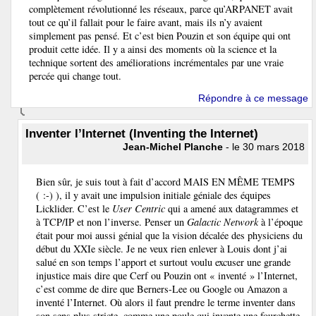
complètement révolutionné les réseaux, parce qu’ARPANET avait
tout ce qu’il fallait pour le faire avant, mais ils n’y avaient
simplement pas pensé. Et c’est bien Pouzin et son équipe qui ont
produit cette idée. Il y a ainsi des moments où la science et la
technique sortent des améliorations incrémentales par une vraie
percée qui change tout.
Répondre à ce message
Inventer l’Internet (Inventing the Internet)
Jean-Michel Planche
- le 30 mars 2018
Bien sûr, je suis tout à fait d’accord MAIS EN MÊME TEMPS
( :-) ), il y avait une impulsion initiale géniale des équipes
Licklider. C’est le
User Centric
qui a amené aux datagrammes et
à TCP/IP et non l’inverse. Penser un
Galactic Network
à l’époque
était pour moi aussi génial que la vision décalée des physiciens du
début du XXIe siècle. Je ne veux rien enlever à Louis dont j’ai
salué en son temps l’apport et surtout voulu excuser une grande
injustice mais dire que Cerf ou Pouzin ont « inventé » l’Internet,
c’est comme de dire que Berners-Lee ou Google ou Amazon a
inventé l’Internet. Où alors il faut prendre le terme inventer dans
son sens plus stricte, comme une poule qui invente une fourchette.