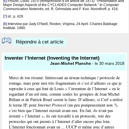
[
6
]
Pouzin, Louis. 1975 (réimpression d’un article de 1973). “Presentation and
Major Design Aspects of the CYCLADES Computer Network.” In
Computer
Communication Networks
, ed. R. Grimsdale and F. Kuo. Noordhoff. p. 416.
[
7
]
id.
, p. 429.
[
8
]
Interview par Judy O’Neill, Reston, Virginia, 24 April. Charles Babbage
Institute. 1990.
Répondre à cet article
Inventer l’Internet (Inventing the Internet)
Jean-Michel Planche
- le 30 mars 2018
Merci de ton résumé. Intéressant au niveau technique / protocole de
routage, mais pour moi très fragmentaire et c’est d’ailleurs ce que je
reproche à ceux qui font de Louis « l’inventeur de l’Internet » en le
regardant d’un œil ému, comme seules les groupies de Jean Michel
Billaut et de Patrick Bruel savent le faire. D’ailleurs, si Cerf a utilisé
le terme IP, pour
Internet Protocol
(un peu pompeusement non ?),
c’est bien que l’Internet existait avant eux. En fait, ils n’ont pas
inventé « l’Internet », ils ont travaillé à un protocole, voir des
protocoles qui ont permis à l’Internet d’aller encore plus loin.
L’Internet fonctionnait avant en ... UUCP et même avec d’autres