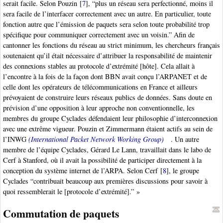
serait facile. Selon Pouzin
[
7
]
, “plus un réseau sera perfectionné, moins il
sera facile de l’interfacer correctement avec un autre. En particulier, toute
fonction autre que l’émission de paquets sera selon toute probabilité trop
spécifique pour communiquer correctement avec un voisin.” Afin de
cantonner les fonctions du réseau au strict minimum, les chercheurs français
soutenaient qu’il était nécessaire d’attribuer la responsabilité de maintenir
des connexions stables au protocole d’extrémité [hôte]. Cela allait à
l’encontre à la fois de la façon dont BBN avait conçu l’ARPANET et de
celle dont les opérateurs de télécommunications en France et ailleurs
prévoyaient de construire leurs réseaux publics de données. Sans doute en
prévision d’une opposition à leur approche non conventionnelle, les
membres du groupe Cyclades défendaient leur philosophie d’interconnexion
avec une extrême vigueur. Pouzin et Zimmermann étaient actifs au sein de
l’INWG
(International Packet Network Working Group)
. Un autre
membre de l’équipe Cyclades, Gérard Le Lann, travaillait dans le labo de
Cerf à Stanford, où il avait la possibilité de participer directement à la
conception du système internet de l’ARPA. Selon Cerf
[
8
]
, le groupe
Cyclades “contribuait beaucoup aux premières discussions pour savoir à
quoi ressemblerait le [protocole d’extrémité].” »
Commutation de paquets