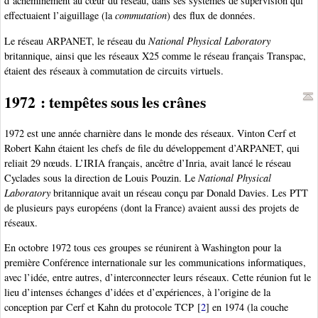
d’acheminement au cœur du réseau, dans ses systèmes de supervision qui
effectuaient l’aiguillage (la
commutation
) des flux de données.
Le réseau ARPANET, le réseau du
National Physical Laboratory
britannique, ainsi que les réseaux X25 comme le réseau français Transpac,
étaient des réseaux à commutation de circuits virtuels.
1972 : tempêtes sous les crânes
1972 est une année charnière dans le monde des réseaux. Vinton Cerf et
Robert Kahn étaient les chefs de file du développement d’ARPANET, qui
reliait 29 nœuds. L’IRIA français, ancêtre d’Inria, avait lancé le réseau
Cyclades sous la direction de Louis Pouzin. Le
National Physical
Laboratory
britannique avait un réseau conçu par Donald Davies. Les PTT
de plusieurs pays européens (dont la France) avaient aussi des projets de
réseaux.
En octobre 1972 tous ces groupes se réunirent à Washington pour la
première Conférence internationale sur les communications informatiques,
avec l’idée, entre autres, d’interconnecter leurs réseaux. Cette réunion fut le
lieu d’intenses échanges d’idées et d’expériences, à l’origine de la
conception par Cerf et Kahn du protocole TCP
[
2
]
en 1974 (la couche