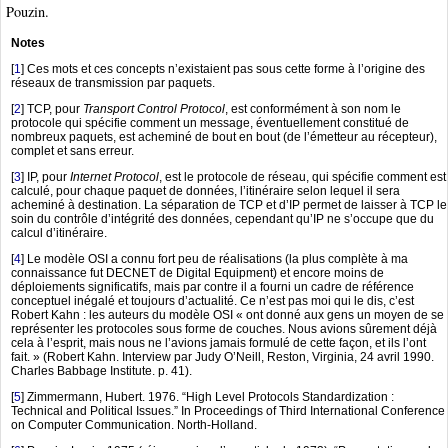
Pouzin.
Notes
[
1
]
Ces mots et ces concepts n’existaient pas sous cette forme à l’origine des
réseaux de transmission par paquets.
[
2
]
TCP, pour
Transport Control Protocol
, est conformément à son nom le
protocole qui spécifie comment un message, éventuellement constitué de
nombreux paquets, est acheminé de bout en bout (de l’émetteur au récepteur),
complet et sans erreur.
[
3
]
IP, pour
Internet Protocol
, est le protocole de réseau, qui spécifie comment est
calculé, pour chaque paquet de données, l’itinéraire selon lequel il sera
acheminé à destination. La séparation de TCP et d’IP permet de laisser à TCP le
soin du contrôle d’intégrité des données, cependant qu’IP ne s’occupe que du
calcul d’itinéraire.
[
4
]
Le modèle OSI a connu fort peu de réalisations (la plus complète à ma
connaissance fut DECNET de Digital Equipment) et encore moins de
déploiements significatifs, mais par contre il a fourni un cadre de référence
conceptuel inégalé et toujours d’actualité. Ce n’est pas moi qui le dis, c’est
Robert Kahn : les auteurs du modèle OSI « ont donné aux gens un moyen de se
représenter les protocoles sous forme de couches. Nous avions sûrement déjà
cela à l’esprit, mais nous ne l’avions jamais formulé de cette façon, et ils l’ont
fait. » (Robert Kahn. Interview par Judy O’Neill, Reston, Virginia, 24 avril 1990.
Charles Babbage Institute. p. 41).
[
5
]
Zimmermann, Hubert. 1976. “High Level Protocols Standardization :
Technical and Political Issues.” In Proceedings of Third International Conference
on Computer Communication. North-Holland.