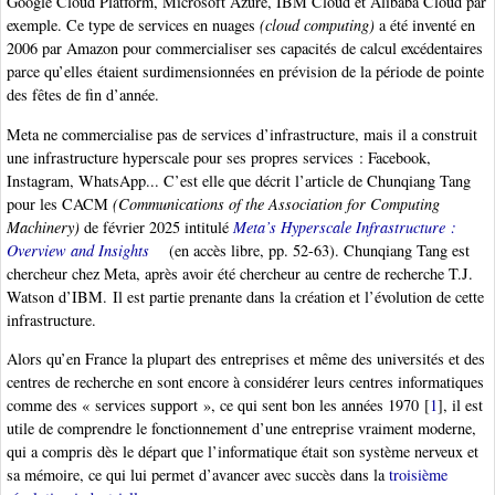
Google Cloud Platform, Microsoft Azure, IBM Cloud et Alibaba Cloud par
exemple. Ce type de services en nuages
(cloud computing)
a été inventé en
2006 par Amazon pour commercialiser ses capacités de calcul excédentaires
parce qu’elles étaient surdimensionnées en prévision de la période de pointe
des fêtes de fin d’année.
Meta ne commercialise pas de services d’infrastructure, mais il a construit
une infrastructure hyperscale pour ses propres services : Facebook,
Instagram, WhatsApp... C’est elle que décrit l’article de Chunqiang Tang
pour les CACM
(Communications of the Association for Computing
Machinery)
de février 2025 intitulé
Meta’s Hyperscale Infrastructure :
Overview and Insights
(en accès libre, pp. 52-63). Chunqiang Tang est
chercheur chez Meta, après avoir été chercheur au centre de recherche T.J.
Watson d’IBM. Il est partie prenante dans la création et l’évolution de cette
infrastructure.
Alors qu’en France la plupart des entreprises et même des universités et des
centres de recherche en sont encore à considérer leurs centres informatiques
comme des « services support », ce qui sent bon les années 1970
[
1
]
, il est
utile de comprendre le fonctionnement d’une entreprise vraiment moderne,
qui a compris dès le départ que l’informatique était son système nerveux et
sa mémoire, ce qui lui permet d’avancer avec succès dans la
troisième