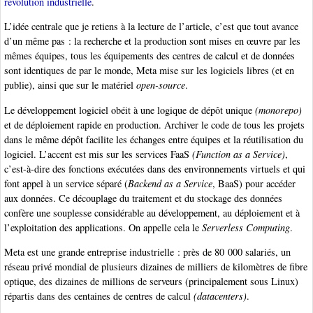
révolution industrielle
.
L’idée centrale que je retiens à la lecture de l’article, c’est que tout avance
d’un même pas : la recherche et la production sont mises en œuvre par les
mêmes équipes, tous les équipements des centres de calcul et de données
sont identiques de par le monde, Meta mise sur les logiciels libres (et en
publie), ainsi que sur le matériel
open-source
.
Le développement logiciel obéit à une logique de dépôt unique
(monorepo)
et de déploiement rapide en production. Archiver le code de tous les projets
dans le même dépôt facilite les échanges entre équipes et la réutilisation du
logiciel. L’accent est mis sur les services FaaS
(Function as a Service)
,
c’est-à-dire des fonctions exécutées dans des environnements virtuels et qui
font appel à un service séparé (
Backend as a Service
, BaaS) pour accéder
aux données. Ce découplage du traitement et du stockage des données
confère une souplesse considérable au développement, au déploiement et à
l’exploitation des applications. On appelle cela le
Serverless Computing
.
Meta est une grande entreprise industrielle : près de 80 000 salariés, un
réseau privé mondial de plusieurs dizaines de milliers de kilomètres de fibre
optique, des dizaines de millions de serveurs (principalement sous Linux)
répartis dans des centaines de centres de calcul
(datacenters)
.