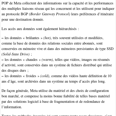
POP de Meta collectent des informations sur la capacité et les performances
des multiples liaisons réseau qui les concernent et les utilisent pour indiquer
au protocole BGP
(Border Gateway Protocol)
leurs préférences d’itinéraire
pour une destination donnée.
Les accès aux données sont également hiérarchisés :
–
les données « brûlantes »
(hot)
, très souvent utilisées et modifiées,
comme la base de données des relations sociales entre abonnés, sont
conservées en mémoire vive et dans des mémoires persistantes de type SSD
(Solid-State Drive)
;
–
les données « chaudes »
(warm)
, telles que vidéos, images ou résumés
d’activité, sont conservées dans un système de fichiers distribué qui utilise
des disques durs ;
–
les données « froides »
(cold)
, comme des vidéos haute définition de 10
ans d’âge, sont archivées dans un système au temps d’accès plus long.
De façon générale, Meta utilise du matériel et des choix de configuration
bon marché, et compense la moins bonne fiabilité de telles bases matériel
par des solutions logiciel à base de fragmentation et de redondance de
l’information.
Toutes les méthodes évoquées ici sont somme toute assez classiques, c’est