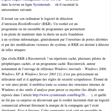
dans la revue en ligne
Sysinternals
où il racontait la
mésaventure suivante.
Il testait sur son ordinateur le logiciel de détection
d’intrusion
RootkitRevealer
(RKR). Un rootkit est un
programme ou un ensemble de programmes qui permettent
à un pirate de maintenir dans la durée un accès frauduleux
à un système informatique, généralement par l’ouverture de portes dérobées
et par des modifications vicieuses du système, et RKR est destiné à détecter
de telles attaques.
Que révéla RKR à Russinovich ? un répertoire caché, plusieurs pilotes de
périphériques cachés, et un programme caché. Russinovich, auteur
notamment de l’ouvrage de référence
Windows internals : Windows 2000,
Windows XP & Windows Server 2003
[
1
]
, n’est pas précisément un
utilisateur naïf et il applique des règles de sécurité scrupuleuses. Étonné de
se voir ainsi piraté, il mobilisa toute sa science des structures internes de
Windows et des outils d’analyse pour percer ce mystère (les détails sont
exposés dans l’article
http://www.sysinternals.com/blog/20...
), et quelle
ne fut pas sa surprise en découvrant que le rootkit incriminé était un logiciel
commercial arborant fièrement la marque de la compagnie qui l’avait
développé,
First 4 Internet
. Cette compagnie avait créé un ensemble de