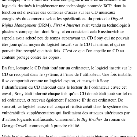
logiciels destinés à implémenter une technologie nommée XCP, dont la
fonction est d’exercer des contrôles d’accès sur les CD musicaux
enregistrés du commerce selon les spécifications du protocole
Digital
Rights Management
(DRM).
First 4 Internet
avait vendu sa technologie à
plusieurs compagnies, dont Sony, et en constatant cela Russinovich se
rappela avoir acheté peu de temps auparavant un CD Sony qui ne pouvait
être joué qu’au moyen du logiciel inscrit sur le CD lui-même, et qui ne
pouvait être recopié que trois fois. C’est ce que l’on appelle un CD au
contenu protégé contre les copies.
En fait, lorsque le CD était joué sur un ordinateur, le logiciel inscrit sur le
CD se recopiait dans le système, à l’insu de l’utilisateur. Une fois installé,
il se comportait comme un logiciel espion, et envoyait à Sony
l’identification du CD introduit dans le lecteur de l’ordinateur ; avec cet
envoi , Sony était informé chaque fois qu’un CD donné était joué sur tel ou
tel ordinateur, et recevait également l’adresse IP de cet ordinateur. De
surcroît, ce logiciel assez mal conçu et réalisé créait dans le système des
vulnérabilités supplémentaires qui facilitaient des attaques ultérieures par
d’autres logiciels malfaisants. Clairement, le
Big Brother
du roman de
George Orwell commençait à prendre réalité.
Mais le plus piquant (ou le plus scandaleux) de cette histoire, c’est que pour