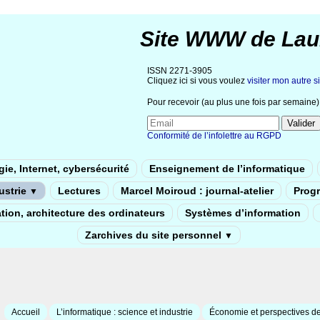
Site WWW de Lau
ISSN 2271-3905
Cliquez ici si vous voulez
visiter mon autre si
Pour recevoir (au plus une fois par semaine) 
Conformité de l’infolettre au RGPD
ie, Internet, cybersécurité
Enseignement de l’informatique
dustrie
Lectures
Marcel Moiroud : journal-atelier
Prog
▼
tion, architecture des ordinateurs
Systèmes d’information
Zarchives du site personnel
▼
Accueil
L’informatique : science et industrie
Économie et perspectives de