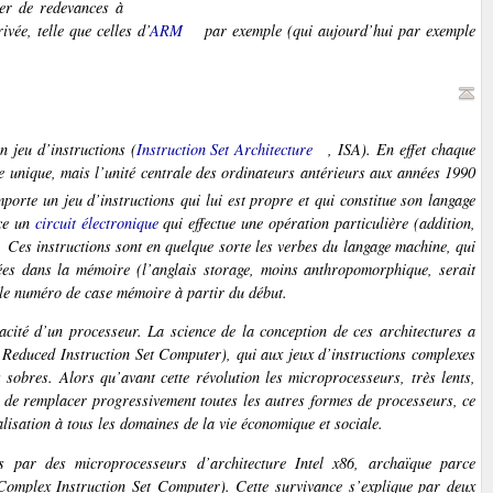
ser de redevances à
ivée, telle que celles d’
ARM
par exemple (qui aujourd’hui par exemple
un
jeu d’instructions
(
Instruction Set Architecture
, ISA). En effet chaque
 unique, mais l’unité centrale des ordinateurs antérieurs aux années 1990
orte un jeu d’instructions qui lui est propre et qui constitue son
langage
nce un
circuit électronique
qui effectue une opération particulière (addition,
). Ces
instructions
sont en quelque sorte les verbes du langage machine, qui
rées dans la
mémoire
(l’anglais
storage
, moins anthropomorphique, serait
t le numéro de case mémoire à partir du début.
icacité d’un processeur. La science de la conception de ces architectures a
r
Reduced Instruction Set Computer
), qui aux jeux d’instructions complexes
s sobres. Alors qu’avant cette révolution les microprocesseurs, très lents,
 de remplacer progressivement toutes les autres formes de processeurs, ce
lisation à tous les domaines de la vie économique et sociale.
 par des microprocesseurs d’architecture Intel x86, archaïque parce
Complex Instruction Set Computer
). Cette survivance s’explique par deux