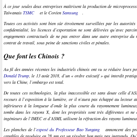
À ce jour seules deux entreprises maîtrisent la production de microprocess
Taïwanais
TSMC
et le Coréen
Samsung
.
Toutes ces activités sont bien sûr étroitement surveillées par les autorit
confidentialité, les licences d’exportation ne sont délivrées qu’avec parc
engagements contractuels de ne pas entrer dans une autre entreprise du
contrat de travail, sous peine de sanctions civiles et pénales.
Que font les Chinois ?
Au fil des années récentes les industriels chinois ont vu se réduire leurs p
Donald Trump
, le 13 août 2018, d’un « ordre exécutif » qui interdit prati
vers la Chine, l’embargo est total.
De toutes ces technologies, la plus inaccessible est sans doute celle d’AS
recours à l’exposition à la lumière, or il n’aura pas échappé au lecteur at
inférieures à la longueur d’onde la plus courte du rayonnement lumineux
tombe dans les rayons X, dont les propriétés sont très différentes et ne
ingénieurs de l’IMEC et d’ASML utilisent la réfraction des rayons lumineu
Les planches de l’
exposé du Professeur Bao Yungang
annoncent des pro
capables de produire en 28 nm est un résultat bon mais pas inattendu. Qu’