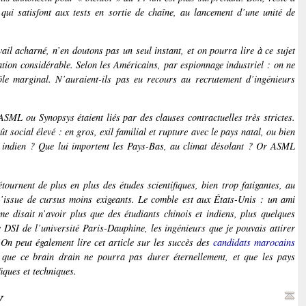
 qui satisfont aux tests en sortie de chaîne, au lancement d’une unité de
il acharné, n’en doutons pas un seul instant, et on pourra lire à ce sujet
ation considérable. Selon les Américains, par espionnage industriel : on ne
rôle marginal. N’auraient-ils pas eu recours au recrutement d’ingénieurs
ASML ou Synopsys étaient liés par des clauses contractuelles très strictes.
social élevé : en gros, exil familial et rupture avec le pays natal, ou bien
ou indien ? Que lui importent les Pays-Bas, au climat désolant ? Or ASML
ournent de plus en plus des études scientifiques, bien trop fatigantes, au
 l’issue de cursus moins exigeants. Le comble est aux États-Unis : un ami
e disait n’avoir plus que des étudiants chinois et indiens, plus quelques
DSI de l’université Paris-Dauphine, les ingénieurs que je pouvais attirer
 On peut également lire cet article sur les succès des
candidats marocains
e que ce
brain drain
ne pourra pas durer éternellement, et que les pays
iques et techniques.
V