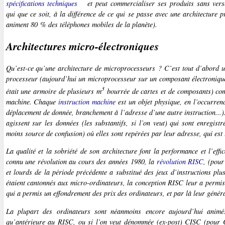
spécifications techniques
et peut commercialiser ses produits sans ver
qui que ce soit, à la différence de ce qui se passe avec une architecture pr
animent 80 % des téléphones mobiles de la planète).
Architectures micro-électroniques
Qu’est-ce qu’une architecture de microprocesseurs ? C’est tout d’abord 
processeur (aujourd’hui un microprocesseur sur un composant électronique
3
était une armoire de plusieurs m
bourrée de cartes et de composants) comp
machine
. Chaque
instruction machine
est un objet physique, en l’occurre
déplacement de donnée, branchement à l’adresse d’une autre instruction...
agissent sur les
données
(les substantifs, si l’on veut) qui sont enregist
moins source de confusion) où elles sont repérées par leur
adresse
, qui es
La qualité et la sobriété de son architecture font la performance et l’eff
connu une révolution au cours des années 1980, la
révolution RISC
, (pou
et lourds de la période précédente a substitué des jeux d’instructions plu
étaient cantonnés aux micro-ordinateurs, la conception RISC leur a permis
qui a permis un effondrement des prix des ordinateurs, et par là leur généra
La plupart des ordinateurs sont néanmoins encore aujourd’hui animés
qu’antérieure au RISC, ou si l’on veut dénommée (ex-post) CISC (pour