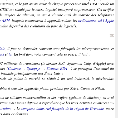
s existants, et le fait qu’au cœur de chaque processeur Intel CISC réside un
 CISC est simulé par le micro-logiciel incorporé au processeur. Cet artifice
e surface de silicium, ce qui a éliminé Intel du marché des téléphones
re ARM
, lesquels commencent à apparaître dans les
ordinateurs, tel l’Apple
pidité dépendra des évolutions du parc de logiciels.
iale
, il faut se demander comment sont fabriqués les microprocesseurs, et
s
ici
et
là
. En bref donc voici comment cela se passe, il faut :
 57 milliards de transistors (le dernier SoC,
System on Chip
, d’Apple) avec
ines (
Cadence
,
Synopsys
,
Siemens EDA
) se partagent l’essentiel du
 installée principalement aux États-Unis ;
iels de pointe le marché se réduit à un seul industriel, le néerlandais
bles à ceux des appareils photo, produits par Zeiss, Canon et Nikon.
aux de silicium monocristallins et des
wafers
(galettes de silicium), en aval
rtant mais moins difficile à reproduire que les trois activités énumérées ci-
ration
. Le
complexe industriel français de la région de Grenoble
, outre
es dans ce domaine.