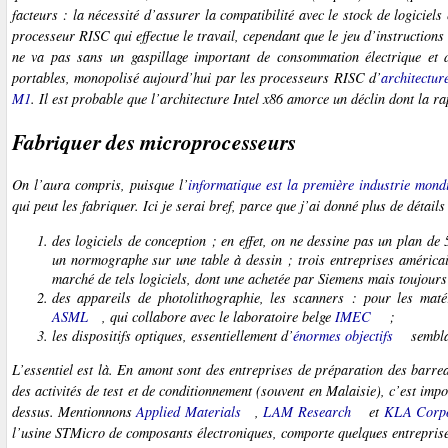
facteurs : la nécessité d’assurer la compatibilité avec le stock de logiciel
processeur RISC qui effectue le travail, cependant que le jeu d’instructions
ne va pas sans un gaspillage important de consommation électrique et d
portables, monopolisé aujourd’hui par les processeurs RISC d’
architectu
M1
. Il est probable que l’architecture Intel x86 amorce un déclin dont la ra
Fabriquer des microprocesseurs
On l’aura compris, puisque l’
informatique est la première industrie mond
qui peut les fabriquer. Ici je serai bref, parce que j’ai donné plus de détail
des logiciels de conception ; en effet, on ne dessine pas un plan de
un normographe sur une table à dessin ; trois entreprises américa
marché de tels logiciels, dont une achetée par Siemens mais toujours
des appareils de photolithographie, les
scanners
: pour les matér
ASML
, qui collabore avec le laboratoire belge
IMEC
;
les dispositifs optiques, essentiellement d’
énormes objectifs
sembla
L’essentiel est là. En amont sont des entreprises de préparation des barre
des activités de test et de conditionnement (souvent en Malaisie), c’est impo
dessus. Mentionnons
Applied Materials
,
LAM Research
et
KLA Corpo
l’usine STMicro de composants électroniques, comporte quelques entrepris