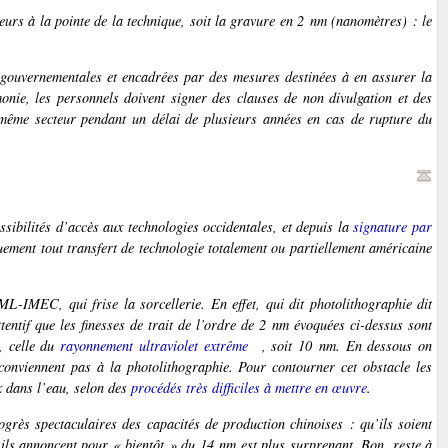
eurs à la pointe de la technique, soit la gravure en 2 nm (nanomètres) : le
és gouvernementales et encadrées par des mesures destinées à en assurer la
imonie, les personnels doivent signer des clauses de non divulgation et des
 même secteur pendant un délai de plusieurs années en cas de rupture du
ossibilités d’accès aux technologies occidentales, et depuis la
signature par
quement tout transfert de technologie totalement ou partiellement américaine
ML-IMEC, qui frise la sorcellerie. En effet, qui dit photolithographie dit
tentif que les finesses de trait de l’ordre de 2 nm évoquées ci-dessus sont
, celle du
rayonnement ultraviolet extrême
, soit 10 nm. En dessous on
 conviennent pas à la photolithographie. Pour contourner cet obstacle les
x dans l’eau, selon des
procédés très difficiles à mettre en œuvre
.
grès spectaculaires des capacités de production chinoises : qu’ils soient
ils annoncent pour « bientôt » du 14 nm est plus surprenant. Bon, reste à