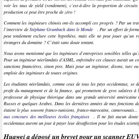
voir les taux de
yield
(rendement), c’est-à-dire la proportion de circuits
production ce peut être proche de zéro !
Comment les ingénieurs chinois ont-ils accompli ces progrès ? Par un trava
l’interview de
Stéphane Grumbach dans le
Monde
. Par un effort de form
peut totalement exclure cette hypothèse, mais elle ne peut jouer qu’un 
étrangers du domaine ? C’était sans doute tentant.
Nous avons mentionné que les ingénieurs d’entreprises sensibles telles qu’
Pour un ingénieur néerlandais d’ASML, enfreindre ces clauses aurait un coût 
sanctions financières, sinon pire. Mais pour un ingénieur, disons, turc 
emploie des ingénieurs de toutes origines.
Les étudiants néerlandais, comme ceux de tous les pays occidentaux, se dét
profit du management et de la finance, qui promettent de gros salaires à
professeur de physique théorique dans une grande université américaine m
Russes et quelques Arabes. Dans les dernières années de mes fonctions de 
étaient le plus souvent franco-tunisiens, franco-marocains, camerounais...
aux concours des meilleures écoles françaises
. Il ne fait aucun dout
occidentaux auront un jour à payer leur désaffection pour les études scientif
Huawei a déposé un brevet pour un scanner EU