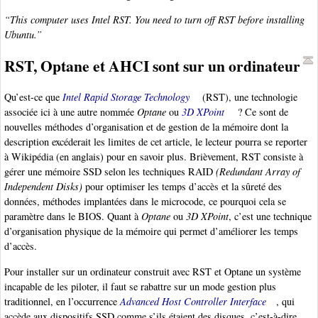
“This computer uses Intel RST. You need to turn off RST before installing
Ubuntu.”
RST, Optane et AHCI sont sur un ordinateur
Qu’est-ce que
Intel Rapid Storage Technology
(RST), une technologie
associée ici à une autre nommée
Optane
ou
3D XPoint
? Ce sont de
nouvelles méthodes d’organisation et de gestion de la mémoire dont la
description excéderait les limites de cet article, le lecteur pourra se reporter
à Wikipédia (en anglais) pour en savoir plus. Brièvement, RST consiste à
gérer une mémoire SSD selon les techniques RAID
(Redundant Array of
Independent Disks)
pour optimiser les temps d’accès et la sûreté des
données, méthodes implantées dans le microcode, ce pourquoi cela se
paramètre dans le BIOS. Quant à
Optane
ou
3D XPoint
, c’est une technique
d’organisation physique de la mémoire qui permet d’améliorer les temps
d’accès.
Pour installer sur un ordinateur construit avec RST et Optane un système
incapable de les piloter, il faut se rabattre sur un mode gestion plus
traditionnel, en l’occurrence
Advanced Host Controller Interface
, qui
accède aux dispositifs SSD comme s’ils étaient des disques, c’est-à-dire