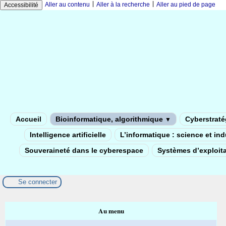
|
|
Aller au contenu
Aller à la recherche
Aller au pied de page
Accessibilité
Accueil
Bioinformatique, algorithmique
Cyberstratég
▼
Intelligence artificielle
L’informatique : science et in
Souveraineté dans le cyberespace
Systèmes d’exploita
Se connecter
Au menu