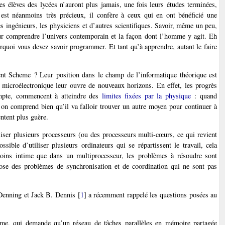
s élèves des lycées n’auront plus jamais, une fois leurs études terminées,
est néanmoins très précieux, il confère à ceux qui en ont bénéficié une
 ingénieurs, les physiciens et d’autres scientifiques. Savoir, même un peu,
pour comprendre l’univers contemporain et la façon dont l’homme y agit. Eh
quoi vous devez savoir programmer. Et tant qu’à apprendre, autant le faire
tient Scheme ? Leur position dans le champ de l’informatique théorique est
ie microélectronique leur ouvre de nouveaux horizons. En effet, les progrès
pte, commencent à atteindre des
limites fixées par la physique
: quand
, on comprend bien qu’il va falloir trouver un autre moyen pour continuer à
ntent plus guère.
liser plusieurs processeurs (ou des processeurs multi-cœurs, ce qui revient
ible d’utiliser plusieurs ordinateurs qui se répartissent le travail, cela
 moins intime que dans un multiprocesseur, les problèmes à résoudre sont
 pose des problèmes de synchronisation et de coordination qui ne sont pas
enning et Jack B. Dennis
[
1
]
a récemment rappelé les questions posées au
isme, qui demande qu’un réseau de tâches parallèles en mémoire partagée