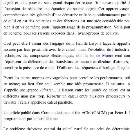
degré, et nous pouvons sans grand risque écrire que l’immense majorité de
l’occasion de résoudre une équation du second degré. Cet apprentissage 
compréhension très générale d’une démarche utilisée quotidiennement par les
ce qu’il en est des équations et des fonctions est une aide considérable 
bien il en va de même pour l’apprentissage de la programmation. Voilà pour
en Scheme, pour les raisons exposées dans l’avant-propos de ce livre.
Quel peut être l’avenir des langages de la famille Lisp, à laquelle appar
assurée par leur proximité avec le λ-calcul, mais l’évolution de l’industr
techniques des composants électroniques, dont la
loi de Moore
rend com
l’épaisseur du diélectrique des transistors se mesure en dizaines d’atomes
accroître la puissance de calcul. D’ailleurs les fréquences d’horloge n’augme
Parmi les autres moyens envisageables pour accroître les performances, uti
au même) au lieu d’un seul semble une idée prometteuse. Il est aussi poss
s’appelle une grappe
(cluster)
, la liaison entre les unités de calcul est
différents mais pas trop. Répartir un calcul entre plusieurs processeurs
triviaux : cela s’appelle le calcul parallèle.
Un article publié dans Communications of the ACM (CACM) par Peter J. D
programmeur par le parallélisme.
Le problème théorique central du calcul parallèle est celui du détermin