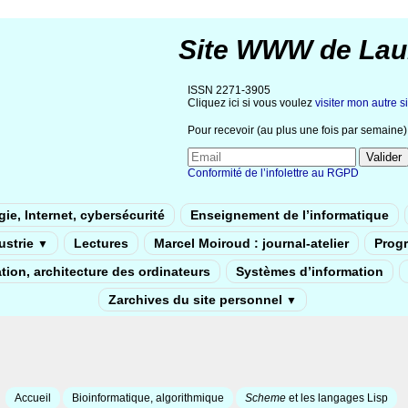
Site WWW de Lau
ISSN 2271-3905
Cliquez ici si vous voulez
visiter mon autre si
Pour recevoir (au plus une fois par semaine) 
Conformité de l’infolettre au RGPD
ie, Internet, cybersécurité
Enseignement de l’informatique
dustrie
Lectures
Marcel Moiroud : journal-atelier
Prog
▼
tion, architecture des ordinateurs
Systèmes d’information
Zarchives du site personnel
▼
Accueil
Bioinformatique, algorithmique
Scheme
et les langages Lisp