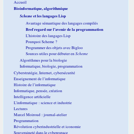
Accueil
Bioinformatique, algorithmique
et les langages Lisp
Scheme
Avantage sémantique des langages compilés
Bref regard sur l’avenir de la programmation
L’histoire des langages Lisp
Pourquoi Scheme ?
Programmer des objets avec Bigloo
Sources utiles pour débuter en
Scheme
Algorithmes pour la biologie
Informatique, biologie, programmation
Cyberstratégie, Internet, cybersécurité
Enseignement de l’informatique
Histoire de l’informatique
Informatique, pensée, création
Intelligence artificielle
L’informatique : science et industrie
Lectures
Marcel Moiroud : journal-atelier
Programmation
Révolution cyberindustrielle et iconomie
Souveraineté dans le cyberespace