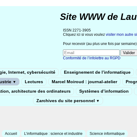
Site WWW de Lau
ISSN 2271-3905
Cliquez ici si vous voulez
visiter mon autre si
Pour recevoir (au plus une fois par semaine) 
Conformité de l’infolettre au RGPD
ie, Internet, cybersécurité
Enseignement de l’informatique
dustrie
Lectures
Marcel Moiroud : journal-atelier
Prog
▼
tion, architecture des ordinateurs
Systèmes d’information
Zarchives du site personnel
▼
Accueil
L’informatique : science et industrie
Science informatique