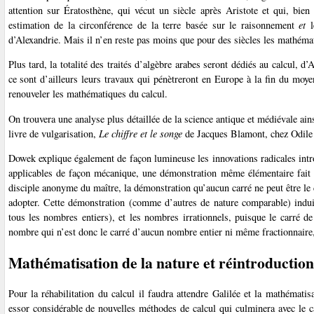
attention sur Ératosthène, qui vécut un siècle après Aristote et qui, bie
estimation de la circonférence de la terre basée sur le raisonnement
et
l
d’Alexandrie. Mais il n’en reste pas moins que pour des siècles les mathéma
Plus tard, la totalité des traités d’algèbre arabes seront dédiés au calcul
ce sont d’ailleurs leurs travaux qui pénètreront en Europe à la fin du moye
renouveler les mathématiques du calcul.
On trouvera une analyse plus détaillée de la science antique et médiévale ai
livre de vulgarisation,
Le chiffre et le songe
de Jacques Blamont, chez Odile
Dowek explique également de façon lumineuse les innovations radicales intro
applicables de façon mécanique, une démonstration même élémentaire fait a
disciple anonyme du maître, la démonstration qu’aucun carré ne peut être le 
adopter. Cette démonstration (comme d’autres de nature comparable) induit
tous les nombres entiers), et les nombres irrationnels, puisque le carré de
nombre qui n’est donc le carré d’aucun nombre entier ni même fractionnaire, 
Mathématisation de la nature et réintroduction
Pour la réhabilitation du calcul il faudra attendre Galilée et la mathémati
essor considérable de nouvelles méthodes de calcul qui culminera avec le ca