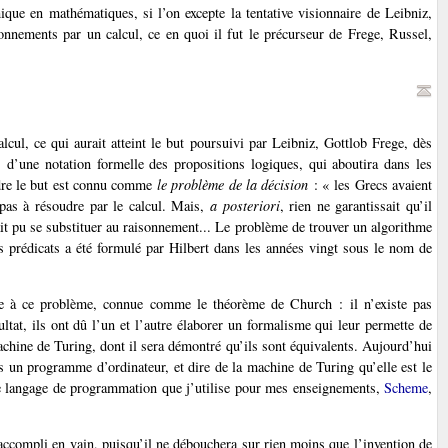
que en mathématiques, si l’on excepte la tentative visionnaire de Leibniz,
sonnements par un calcul, ce en quoi il fut le précurseur de Frege, Russel,
lcul, ce qui aurait atteint le but poursuivi par Leibniz, Gottlob Frege, dès
s d’une notation formelle des propositions logiques, qui aboutira dans les
ndre le but est connu comme
le problème de la décision
: « les Grecs avaient
 pas à résoudre par le calcul. Mais,
a posteriori
, rien ne garantissait qu’il
rait pu se substituer au raisonnement... Le problème de trouver un algorithme
s prédicats a été formulé par Hilbert dans les années vingt sous le nom de
e à ce problème, connue comme le théorème de Church : il n’existe pas
ltat, ils ont dû l’un et l’autre élaborer un formalisme qui leur permette de
 machine de Turing, dont il sera démontré qu’ils sont équivalents. Aujourd’hui
s un programme d’ordinateur, et dire de la machine de Turing qu’elle est le
 Le langage de programmation que j’utilise pour mes enseignements,
Scheme
,
 accompli en vain, puisqu’il ne débouchera sur rien moins que l’invention de