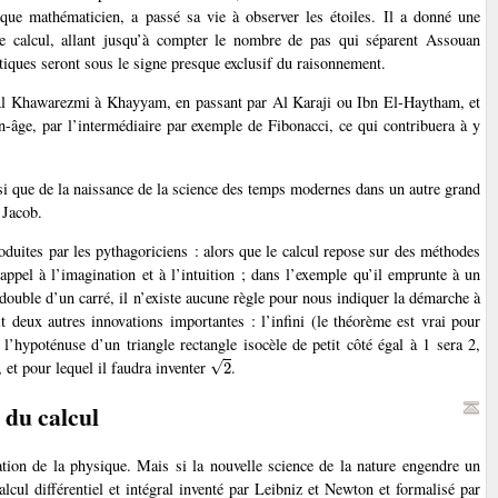
n que mathématicien, a passé sa vie à observer les étoiles. Il a donné une
e calcul, allant jusqu’à compter le nombre de pas qui séparent Assouan
tiques seront sous le signe presque exclusif du raisonnement.
, d’Al Khawarezmi à Khayyam, en passant par Al Karaji ou Ibn El-Haytham, et
n-âge, par l’intermédiaire par exemple de Fibonacci, ce qui contribuera à y
nsi que de la naissance de la science des temps modernes dans un autre grand
 Jacob.
duites par les pythagoriciens : alors que le calcul repose sur des méthodes
ppel à l’imagination et à l’intuition ; dans l’exemple qu’il emprunte à un
double d’un carré, il n’existe aucune règle pour nous indiquer la démarche à
 deux autres innovations importantes : l’infini (le théorème est vrai pour
 l’hypoténuse d’un triangle rectangle isocèle de petit côté égal à 1 sera 2,
2
et pour lequel il faudra inventer
.
 du calcul
sation de la physique. Mais si la nouvelle science de la nature engendre un
lcul différentiel et intégral inventé par Leibniz et Newton et formalisé par