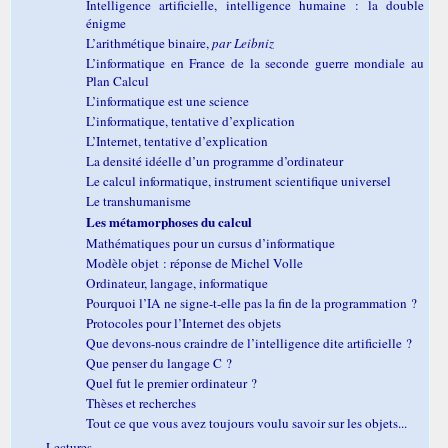
Intelligence artificielle, intelligence humaine : la double
énigme
L’arithmétique binaire,
par Leibniz
L’informatique en France de la seconde guerre mondiale au
Plan Calcul
L’informatique est une science
L’informatique, tentative d’explication
L’Internet, tentative d’explication
La densité idéelle d’un programme d’ordinateur
Le calcul informatique, instrument scientifique universel
Le transhumanisme
Les métamorphoses du calcul
Mathématiques pour un cursus d’informatique
Modèle objet : réponse de Michel Volle
Ordinateur, langage, informatique
Pourquoi l’IA ne signe-t-elle pas la fin de la programmation ?
Protocoles pour l’Internet des objets
Que devons-nous craindre de l’intelligence dite artificielle ?
Que penser du langage C ?
Quel fut le premier ordinateur ?
Thèses et recherches
Tout ce que vous avez toujours voulu savoir sur les objets...
Lectures