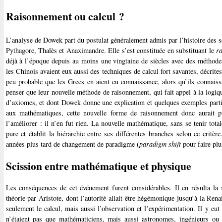
Raisonnement ou calcul ?
L’analyse de Dowek part du postulat généralement admis par l’histoire des 
Pythagore, Thalès et Anaximandre. Elle s’est constituée en substituant le
r
déjà à l’époque depuis au moins une vingtaine de siècles avec des méthodes
les Chinois avaient eux aussi des techniques de calcul fort savantes, décrit
peu probable que les Grecs en aient eu connaissance, alors qu’ils connais
penser que leur nouvelle méthode de raisonnement, qui fait appel à la logi
d’axiomes, et dont Dowek donne une explication et quelques exemples partic
aux mathématiques, cette nouvelle forme de raisonnement donc aurait pu 
l’améliorer : il n’en fut rien. La nouvelle mathématique, sans se tenir totale
pure et établit la hiérarchie entre ses différentes branches selon ce crit
années plus tard de changement de paradigme (
paradigm shift
pour faire plu
Scission entre mathématique et physique
Les conséquences de cet événement furent considérables. Il en résulta la 
théorie par Aristote, dont l’autorité allait être hégémonique jusqu’à la Ren
seulement le calcul, mais aussi l’observation et l’expérimentation. Il y eut
n’étaient pas que mathématiciens, mais aussi astronomes, ingénieurs o