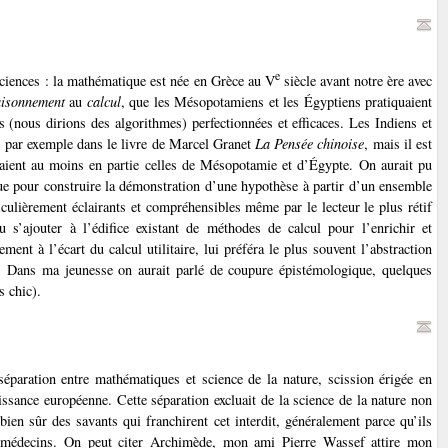
e
sciences : la mathématique est née en Grèce au V
siècle avant notre ère avec
aisonnement
au
calcul
, que les Mésopotamiens et les Égyptiens pratiquaient
 (nous dirions des algorithmes) perfectionnées et efficaces. Les Indiens et
es par exemple dans le livre de Marcel Granet
La Pensée chinoise
, mais il est
saient au moins en partie celles de Mésopotamie et d’Égypte. On aurait pu
que pour construire la démonstration d’une hypothèse à partir d’un ensemble
ulièrement éclairants et compréhensibles même par le lecteur le plus rétif
s’ajouter à l’édifice existant de méthodes de calcul pour l’enrichir et
ment à l’écart du calcul utilitaire, lui préféra le plus souvent l’abstraction
ère. Dans ma jeunesse on aurait parlé de coupure épistémologique, quelques
s chic).
séparation entre mathématiques et science de la nature, scission érigée en
aissance européenne. Cette séparation excluait de la science de la nature non
 bien sûr des savants qui franchirent cet interdit, généralement parce qu’ils
u médecins. On peut citer Archimède, mon ami Pierre Wassef attire mon