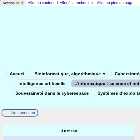
|
|
Aller au contenu
Aller à la recherche
Aller au pied de page
Accessibilité
Accueil
Bioinformatique, algorithmique
Cyberstratég
▼
Intelligence artificielle
L’informatique : science et in
Souveraineté dans le cyberespace
Systèmes d’exploita
Se connecter
Au menu