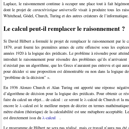
Laplace, le raisonnement continue à occuper une place tout à fait hégémoni
dont le projet de
caractéristique universelle
visait à produire tous les rai
Whitehead, Gödel, Church, Turing et des autres créateurs de l’informatique.
Le calcul peut-il remplacer le raisonnement ?
Si David Hilbert a formulé le projet de remplacer le raisonnement par le ca
1879, avait fourni les premières armes de cette offensive sous les espèce
années 1920 à la logique des prédicats. Le problème à résoudre pour attei
introduit le raisonnement pour résoudre des problèmes qu’ils n’arrivaient
n’existait pas un algorithme, que les Grecs n’auraient pas entrevu et qui au
pour décider si une proposition est démontrable ou non dans la logique de
“problème de la décision” ».
En 1936 Alonzo Church et Alan Turing ont apporté une réponse négativ
d’algorithme de décision pour la logique des prédicats. Pour obtenir ce résu
faire du calcul un objet... de calcul : ce seront le λ-calcul de Church et la
encore le λ-calcul est le meilleur moyen de décrire en termes mathématique
mètre-étalon (théorique) de la calculabilité est une métaphore acceptable.
est directement issu du
λ-calcul
.
Le programme de Hilbert ne sera pas réalisé, mais ce travail n’aura pas été