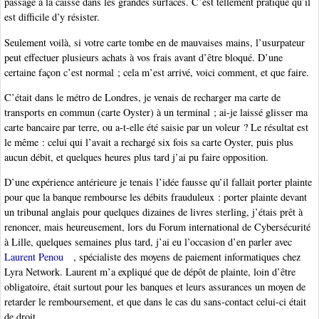
passage à la caisse dans les grandes surfaces. C’est tellement pratique qu’il
est difficile d’y résister.
Seulement voilà, si votre carte tombe en de mauvaises mains, l’usurpateur
peut effectuer plusieurs achats à vos frais avant d’être bloqué. D’une
certaine façon c’est normal ; cela m’est arrivé, voici comment, et que faire.
C’était dans le métro de Londres, je venais de recharger ma carte de
transports en commun (carte Oyster) à un terminal ; ai-je laissé glisser ma
carte bancaire par terre, ou a-t-elle été saisie par un voleur ? Le résultat est
le même : celui qui l’avait a rechargé six fois sa carte Oyster, puis plus
aucun débit, et quelques heures plus tard j’ai pu faire opposition.
D’une expérience antérieure je tenais l’idée fausse qu’il fallait porter plainte
pour que la banque rembourse les débits frauduleux : porter plainte devant
un tribunal anglais pour quelques dizaines de livres sterling, j’étais prêt à
renoncer, mais heureusement, lors du Forum international de Cybersécurité
à Lille, quelques semaines plus tard, j’ai eu l’occasion d’en parler avec
Laurent Penou
, spécialiste des moyens de paiement informatiques chez
Lyra Network. Laurent m’a expliqué que de dépôt de plainte, loin d’être
obligatoire, était surtout pour les banques et leurs assurances un moyen de
retarder le remboursement, et que dans le cas du sans-contact celui-ci était
de droit.