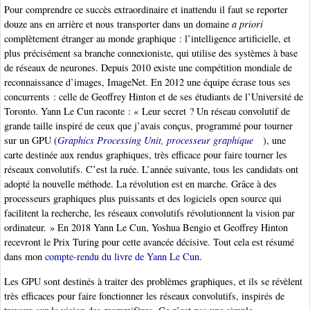
Pour comprendre ce succès extraordinaire et inattendu il faut se reporter
douze ans en arrière et nous transporter dans un domaine
a priori
complètement étranger au monde graphique : l’intelligence artificielle, et
plus précisément sa branche connexioniste, qui utilise des systèmes à base
de réseaux de neurones. Depuis 2010 existe une compétition mondiale de
reconnaissance d’images, ImageNet. En 2012 une équipe écrase tous ses
concurrents : celle de Geoffrey Hinton et de ses étudiants de l’Université de
Toronto. Yann Le Cun raconte : « Leur secret ? Un réseau convolutif de
grande taille inspiré de ceux que j’avais conçus, programmé pour tourner
sur un GPU (
Graphics Processing Unit, processeur graphique
), une
carte destinée aux rendus graphiques, très efficace pour faire tourner les
réseaux convolutifs. C’est la ruée. L’année suivante, tous les candidats ont
adopté la nouvelle méthode. La révolution est en marche. Grâce à des
processeurs graphiques plus puissants et des logiciels open source qui
facilitent la recherche, les réseaux convolutifs révolutionnent la vision par
ordinateur. » En 2018 Yann Le Cun, Yoshua Bengio et Geoffrey Hinton
recevront le Prix Turing pour cette avancée décisive. Tout cela est résumé
dans mon
compte-rendu du livre de Yann Le Cun
.
Les GPU sont destinés à traiter des problèmes graphiques, et ils se révèlent
très efficaces pour faire fonctionner les réseaux convolutifs, inspirés de