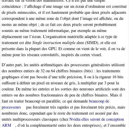
travaux sur la vision des mammifères. Ce n’est pas une simple
coïncidence : l’affichage d’une image sur un écran d’ordinateur est constitué
de pixels minuscules, et il est hautement probable que deux pixels adjacents
correspondent à une même zone de l’objet dont l’image est affichée, ou du
moins au même objet ; de ce fait ces deux pixels seront probablement
soumis au même traitement informatique, par exemple au même
déplacement sur l’écran. L’organisation matérielle adaptée à ce type de
traitement est dite
Single instruction multiple data
(SIMD), et elle est
présente dans la plupart des GPU. Et comme on vient de le voir, il en va de
même pour les réseaux convolutifs, inspirés du cortex visuel.
D’autre part, les unités arithmétiques des processeurs généralistes utilisent
des nombres entiers de 32 ou 64 chiffres binaires (bits) : les traitements
graphiques n’ont pas besoin d’une telle précision, 8 ou à la rigueur 16 bits
suffisent à définir un pixel en niveaux de gris, à multiplier par 3 pour la
couleur. De même les entrées et les sorties des neurones artificiels sont des
entiers ou des nombres fractionnaires de peu de chiffres binaires. Mais il
faut en traiter beaucoup en parallèle, ce qui demande
beaucoup de
processeurs
pas forcément très rapides et pas forcément très précis, mais
nombreux donc, cependant que le reste du traitement est assuré par des
unités multiprocesseurs classiques (chez
Nvidia elles seront de conception
ARM
, d’où la complémentarité entre les deux entreprises), et l’ensemble