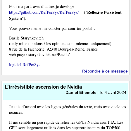
Pour ma part, avec d’autres je dévelope
Reflexive Persistent
https://github.com/RefPerSys/RefPerSys/
("
System
").
Vous pouvez même me concter par courrier postal :
Basile Starynkevitch
(only mine opinions / les opinions sont miennes uniquement)
8 rue de la Faïencerie, 92340 Bourg-la-Reine, France
web page : starynkevitch.net/Basile/
logiciel RefPerSys
Répondre à ce message
L’irrésistible ascension de Nvidia
Daniel Etiemble
- le 4 avril 2024
Je suis d’accord avec les lignes générales du texte, mais avec quelques
nuances.
Il me semble un peu rapide de relier les GPUs Nvidia avec l’IA. Les
GPU sont largement utilisés dans les superordinateurs du TOP500