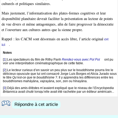
culturels et politiques similaires.
Mais justement, l’informatisation des plates-formes cognitives et leur
disponibilité planétaire devrait faciliter la présentation au lecteur de points
de vue divers et même antagoniques, afin de faire progresser la démocratie
et l’ouverture aux cultures autres que la sienne propre.
Rappel : les CACM sont désormais en accès libre, l’article original
est
ici
.
Notes
[
1
]
Les spectateurs du film de Rithy Panh
Rendez-vous avec Pol Pot
ont pu
voir une interprétation cinématographique de cette fable.
[
2
]
Le lecteur curieux d’en savoir un peu plus sur le bouddhisme pourra lire le
délicieux opuscule que lui ont consacré Jorge Luis Borges et Alicia Jurado sous
le titre
Qu’est-ce que le bouddhisme ?
. Il y apprendra les différences entre les
bouddhismes mahāyāna, vajrayāna, son, zen ou hīnayāna.
[
3
]
Déjà des amis élitistes m’avaient expliqué que le niveau de l’
Encyclopedia
Britannica
avait chuté lorsqu’elle avait été rachetée par un éditeur américain...
Répondre à cet article