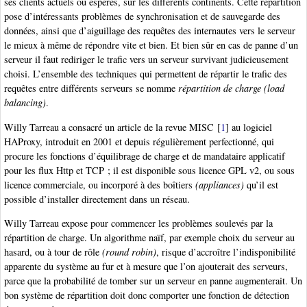
ses clients actuels ou espérés, sur les différents continents. Cette répartition
pose d’intéressants problèmes de synchronisation et de sauvegarde des
données, ainsi que d’aiguillage des requêtes des internautes vers le serveur
le mieux à même de répondre vite et bien. Et bien sûr en cas de panne d’un
serveur il faut rediriger le trafic vers un serveur survivant judicieusement
choisi. L’ensemble des techniques qui permettent de répartir le trafic des
requêtes entre différents serveurs se nomme
répartition de charge (load
balancing)
.
Willy Tarreau a consacré un article de la revue MISC
[
1
]
au logiciel
HAProxy, introduit en 2001 et depuis régulièrement perfectionné, qui
procure les fonctions d’équilibrage de charge et de mandataire applicatif
pour les flux Http et TCP ; il est disponible sous licence GPL v2, ou sous
licence commerciale, ou incorporé à des boîtiers
(appliances)
qu’il est
possible d’installer directement dans un réseau.
Willy Tarreau expose pour commencer les problèmes soulevés par la
répartition de charge. Un algorithme naïf, par exemple choix du serveur au
hasard, ou à tour de rôle
(round robin)
, risque d’accroître l’indisponibilité
apparente du système au fur et à mesure que l’on ajouterait des serveurs,
parce que la probabilité de tomber sur un serveur en panne augmenterait. Un
bon système de répartition doit donc comporter une fonction de détection