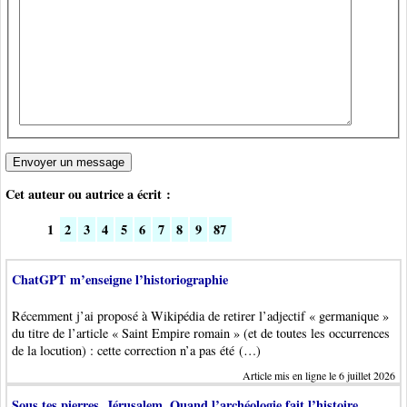
Cet auteur ou autrice a écrit :
1
2
3
4
5
6
7
8
9
87
ChatGPT m’enseigne l’historiographie
Récemment j’ai proposé à Wikipédia de retirer l’adjectif « germanique »
du titre de l’article « Saint Empire romain » (et de toutes les occurrences
de la locution) : cette correction n’a pas été (…)
Article mis en ligne le 6 juillet 2026
Sous tes pierres, Jérusalem. Quand l’archéologie fait l’histoire.