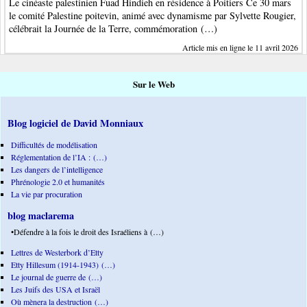
Le cinéaste palestinien Fuad Hindieh en résidence à Poitiers Ce 30 mars
le comité Palestine poitevin, animé avec dynamisme par Sylvette Rougier,
célébrait la Journée de la Terre, commémoration (…)
Article mis en ligne le 11 avril 2026
Sur le Web
Blog logiciel de David Monniaux
Difficultés de modélisation
Réglementation de l’IA : (…)
Les dangers de l’intelligence
Phrénologie 2.0 et humanités
La vie par procuration
blog maclarema
•Défendre à la fois le droit des Israéliens à (…)
Lettres de Westerbork d’Etty
Etty Hillesum (1914-1943) (…)
Le journal de guerre de (…)
Les Juifs des USA et Israël
Où mènera la destruction (…)