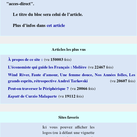
"acces-direct".
Le titre du bloc sera celui de l’article.
Plus d’infos dans
cet article
Articles les plus vus
À propos de ce site :
150003
(vu
fois)
L’économiste qui guide les Français : Molière
22467
(vu
fois)
Wind River, Faute d’amour, Une femme douce, Nos Années folles, Les
grands esprits, rétrospective Andreï Tarkovski
20607
(vu
fois)
Peut-on traverser le Périphérique ?
20066
(vu
fois)
de Curzio Malaparte
19112
Kaputt
(vu
fois)
Sites favoris
Ici vous pouvez afficher les
logos (ou à défaut une vignette